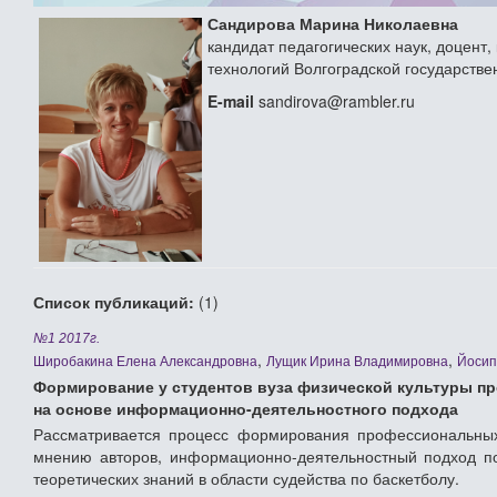
Сандирова Марина Николаевна
кандидат педагогических наук, доцен
технологий Волгоградской государств
E-mail
sandirova@rambler.ru
Список публикаций:
(1)
№1 2017г.
,
,
Широбакина Елена Александровна
Лущик Ирина Владимировна
Йосип
Формирование у студентов вуза физической культуры п
на основе информационно-деятельностного подхода
Рассматривается процесс формирования профессиональных 
мнению авторов, информационно-деятельностный подход по
теоретических знаний в области судейства по баскетболу.