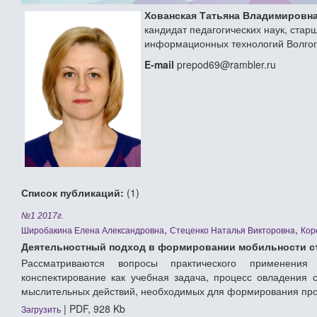
Хованская Татьяна Владимировн
кандидат педагогических наук, ста
информационных технологий Волгог
E-mail
prepod69@rambler.ru
Список публикаций:
(1)
№1 2017г.
,
,
Широбакина Елена Александровна
Стеценко Наталья Викторовна
Кор
Деятельностный подход в формировании мобильности с
Рассматриваются вопросы практического применения
конспектирование как учебная задача, процесс овладения 
мыслительных действий, необходимых для формирования пр
| PDF, 928 Kb
Загрузить