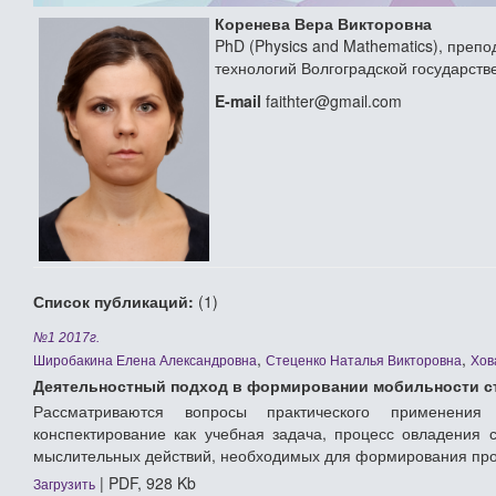
Коренева Вера Викторовна
PhD (Physics and Mathematics), пре
технологий Волгоградской государст
E-mail
faithter@gmail.com
Список публикаций:
(1)
№1 2017г.
,
,
Широбакина Елена Александровна
Стеценко Наталья Викторовна
Хов
Деятельностный подход в формировании мобильности с
Рассматриваются вопросы практического применения
конспектирование как учебная задача, процесс овладения 
мыслительных действий, необходимых для формирования пр
| PDF, 928 Kb
Загрузить