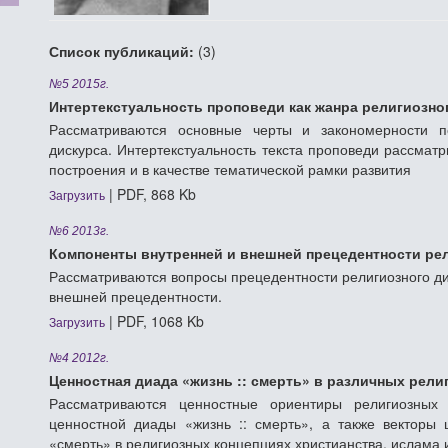
Список публикаций:
(3)
№5 2015г.
Интертекстуальность проповеди как жанра религиозно
Рассматриваются основные черты и закономерности п
дискурса. Интертекстуальность текста проповеди рассматр
построения и в качестве тематической рамки развития
| PDF, 868 Kb
Загрузить
№6 2013г.
Компоненты внутренней и внешней прецедентности ре
Рассматриваются вопросы прецедентности религиозного дис
внешней прецедентности.
| PDF, 1068 Kb
Загрузить
№4 2012г.
Ценностная диада «жизнь :: смерть» в различных рели
Рассматриваются ценностные ориентиры религиозных 
ценностной диады «жизнь :: смерть», а также векторы
«смерть» в религиозных концепциях христианства, ислама 