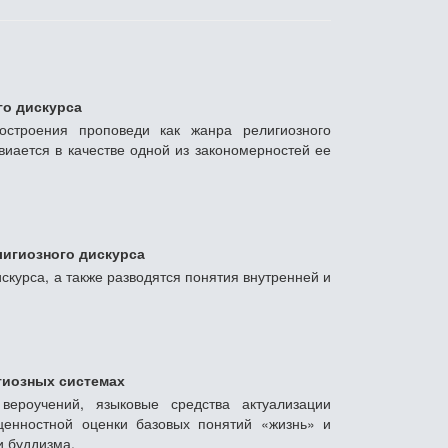
го дискурса
остроения проповеди как жанра религиозного
виается в качестве одной из закономерностей ее
лигиозного дискурса
курса, а также разводятся понятия внутренней и
гиозных системах
вероучений, языковые средства актуализации
 ценностной оценки базовых понятий «жизнь» и
и буддизма.