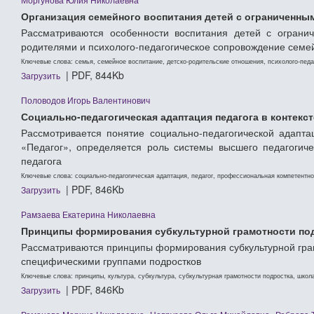
Моргунова Юлия Николаевна
Организация семейного воспитания детей с ограниченн
Рассматриваются особенности воспитания детей с ограни
родителями и психолого-педагогическое сопровождение семе
Ключевые слова: семья, семейное воспитание, детско-родительские отношения, психолого-пед
| PDF, 844Kb
Загрузить
Половодов Игорь Валентинович
Социально-педагогическая адаптация педагога в контекс
Рассмотривается понятие социально-педагогической адапта
«Педагог», определяется роль системы высшего педагогиче
педагога
Ключевые слова: социально-педагогическая адаптация, педагог, профессиональная компетентно
| PDF, 846Kb
Загрузить
Рамзаева Екатерина Николаевна
Принципы формирования субкультурной грамотности по
Рассматриваются принципы формирования субкультурной грамо
специфическими группами подростков
Ключевые слова: принципы, культура, субкультура, субкультурная грамотности подростка, школ
| PDF, 846Kb
Загрузить
,
,