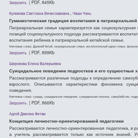
| PDF, 845Kb
Загрузить
,
Куликова Светлана Вячеславовна
Чжан Чэнь
Гуманистическая традиция воспитания в патриархальной
Патриархальная семья характеризуется как социокультурная 
позиций социокультурного подхода рассматриваются воспита
воспитания ребенка в патриархальной китайской семье.
Ключевые слова: Древний Китай, патриархальная семья, воспитательный идеал семьи, фолькло
| PDF, 899Kb
Загрузить
Широкова Елена Валерьевна
Суицидальное поведение подростков и его сущностные х
Рассматриваются различные подходы к определению самоуби
взрослого. Описываются характеристики феномена суици
поведения.
Ключевые слова: суицид, суицидальное поведение, суицидальная попытка, самоубийство, подро
| PDF, 866Kb
Загрузить
Адгой Джилиа Фетви
Концепция личностно-ориентированной педагогики
Рассматривается личностно-ориентированная педагогика, в ра
а учитель рассматривается только как источник знаний. 