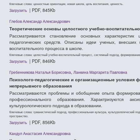
Ключевые слова: ценностные ориентации, новая школа, цель воспитания, ценность.
| PDF, 845Kb
Загрузить
Глебов Александр Александрович
Теоретические основы целостного учебно-воспитательно
Рассматривается становление основных характеристик 
педагогических средств. Описаны идеи ученых, внесших 
воспитательного процесса в школе.
Ключевые слова: целостный учебно-воспитательный процесс, системный подход, формирование
| PDF, 846Kb
Загрузить
,
Гребенникова Наталья Борисовна
Ланкина Маргарита Павловна
Психолого-педагогические и организационные условия 
непрерывного образования
Рассматриваются проблемы и обобщение опыта формирован
профессионального образования. Характризуются аксио
культурологического подхода в образовании.
Ключевые слова: гуманистический подход, профессиональная культура, культурологический под
пространство.
| PDF, 856Kb
Загрузить
Кандул Анастасия Александровна