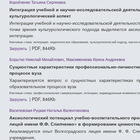
Коробченко Татьяна Сергеевна
Интеграция учебной и научно-исследовательской деятель
культурологический аспект
Интеграции учебной и научно-исследовательской деятельности
точки зрения культурологического подхода выделяются акси
интеграции.
Ключевые слова: интеграция, педагогическое образование, культурологический подход, научно
| PDF, 844Kb
Загрузить
,
Борытко Николай Михайлович
Максименкова Ирина Андреевна
Сущностные характеристики профессионально-личностно
процессе вуза
Характеризуется вопрос о сущностных характеристиках п
образовательном процессе вуза
Ключевые слова: профессиональная самореализация, потенциал, индивидуальные возможности,
| PDF, 846Kb
Загрузить
Василевская-Руцкая Наталья Валентиновна
Аксиологический потенциал учебно-воспитательного про
лицей имени Ф.Ф. Слипченко» в формировании ценностн
Анализируется опыт Волгоградского лицея имени Ф. Ф. Сл
учреждения.