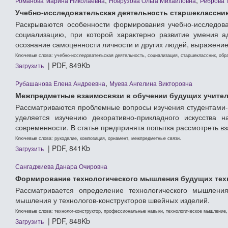
Романова Марина Николаевна
Новрузова Ольга Михайловна
Реброва 
Учебно-исследовательская деятельность старшеклассник
Раскрываются особенности формирования учебно-исследова
социализацию, при которой характерно развитие умения а
осознание самоценности личности и других людей, выражение 
Ключевые слова: учебно-исследовательская деятельность, социализация, старшеклассник, обр
| PDF, 849Kb
Загрузить
,
Рубашанова Елена Андреевна
Муева Ангелина Викторовна
Межпредметные взаимосвязи в обучении будущих учител
Рассматриваются проблемные вопросы изучения студентами
уделяется изучению декоративно-прикладного искусства 
современности. В статье предпринята попытка рассмотреть вз
Ключевые слова: рукоделие, композиция, орнамент, межпредметные связи.
| PDF, 841Kb
Загрузить
Сангаджиева Данара Очировна
Формирование технологического мышления будущих тех
Рассматривается определение технологического мышления
мышления у технологов-конструкторов швейных изделий.
Ключевые слова: технолог-конструктор, профессиональные навыки, технологическое мышление,
| PDF, 848Kb
Загрузить