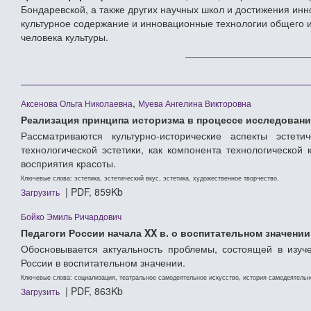
Бондаревской, а также других научных школ и достижения инн
культурное содержание и инновационные технологии общего и
человека культуры.
,
Аксенова Ольга Николаевна
Муева Ангелина Викторовна
Реализация принципа историзма в процессе исследовани
Рассматриваются культурно-исторические аспекты эстет
технологической эстетики, как компонента технологической 
восприятия красоты.
Ключевые слова: эстетика, эстетический вкус, эстетика, художественное творчество.
| PDF, 859Kb
Загрузить
Бойко Эмиль Ричардович
Педагоги России начала XX в. о воспитательном значени
Обосновывается актуальность проблемы, состоящей в изуч
России в воспитательном значении.
Ключевые слова: социализация, театральное самодеятельное искусство, история самодеятельно
| PDF, 863Kb
Загрузить