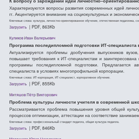
К вопросу о зарождении идей личностно–ориентированного
Характеризуются вопросы развития современных идей личнос
гг. Акцентируется внимание на социокультурных и экономичес
Ключевые слова: культура, личностно-ориентированное обучение, отечественная педагогика, со
| PDF, 863Kb
Загрузить
Куликов Иван Валерьевич
Программа последипломной подготовки ИТ-специалиста
Актуализируется проблемы дообучения выпускников вузо
повышает требования к ИТ-специалистам и заинтересована 
программы последипломной подготовки. Предлагается ав
специалиста в условиях многопрофильной корпорации.
Ключевые слова: ИТ-корпорация, ИТ-специалист, корпоративное обучение.
| PDF, 855Kb
Загрузить
Митяшов Пётр Викторович
Проблема культуры личности учителя в современной шко
Рассматривается проблема повышения уровня общей культу
процессов оптимизации, аттестации на соответствие занимае
Ключевые слова: профессиональный стандарт педагога, общая культура педагога.
| PDF, 846Kb
Загрузить